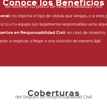
Conoce los Beneficios
de obtener tu póliza de Responsabilidad Civil
sonal:
no importa el tipo de cédula que tengas, o si eres p
si tú o tu equipo son legalmente responsables ante algu
ertos en Responsabilidad Civil:
en caso de siniestro,
rán a negociar y llegar a una solución de manera ágil.
Coberturas
del Seguro de Responsabilidad Civil