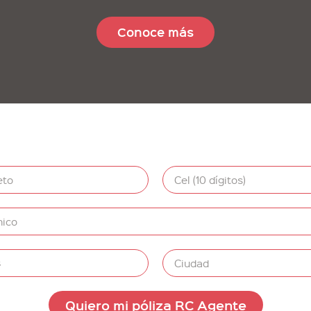
Conoce más
Quiero mi póliza RC Agente