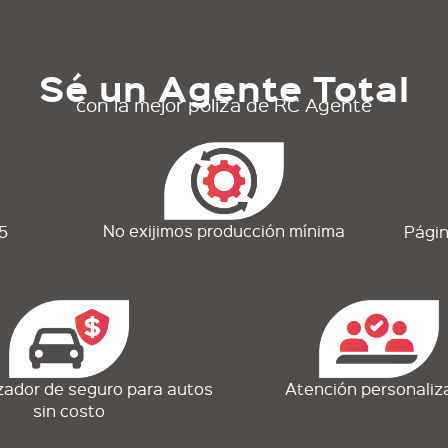
Sé un Agente Total
con la mejor póliza de RC Agente
No exijimos producción mínima
5
Págin
zador de seguro para autos
Atención personaliz
sin costo